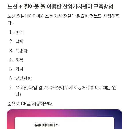
노션 + 필아웃 을 이용한 찬양가사센터 구축방법
노션 원본데이터베이스는 가사 전달에 필요한 정보를 세팅해준
다.
1
.
예배
2
.
날짜
3
.
특송자
4
.
제목
5
.
가사
6
.
전달사항
7
.
MR 및 파일 업로드(스샷이후에 세팅해서 이미지에는 없
다)
순으로 DB를 세팅해줬다.