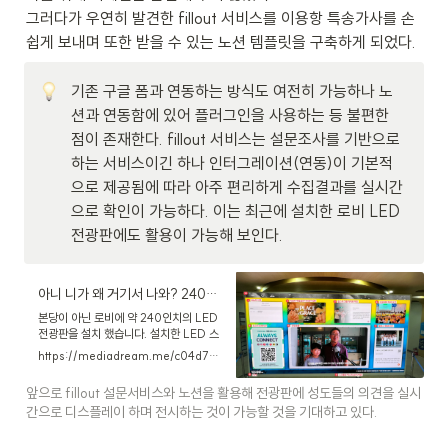
그러다가 우연히 발견한 fillout 서비스를 이용항 특송가사를 손
쉽게 보내며 또한 받을 수 있는 노션 템플릿을 구축하게 되었다.
기존 구글 폼과 연동하는 방식도 여전히 가능하나 노
션과 연동함에 있어 플러그인을 사용하는 등 불편한 
점이 존재한다. fillout 서비스는 설문조사를 기반으로 
하는 서비스이긴 하나 인터그레이션(연동)이 기본적
으로 제공됨에 따라 아주 편리하게 수집결과를 실시간
으로 확인이 가능하다. 이는 최근에 설치한 로비 LED 
전광판에도 활용이 가능해 보인다. 
아니 니가 왜 거기서 나와? 240인치 LED 전광판이 로비에…
본당이 아닌 로비에 약 240인치의 LED
전광판을 설치 했습니다. 설치한 LED 스
펙과 공사개요 사용하게 될 사이니지 앱
https://mediadream.me/c04d7bb6-56dd-489d-8eaf-7b152002e131
선정과정 그리고 앞으로의 운영비전에 대
한 이야기들을 담았습니다.
앞으로 fillout 설문서비스와 노션을 활용해 전광판에 성도들의 의견을 실시
간으로 디스플레이 하며 전시하는 것이 가능할 것을 기대하고 있다.