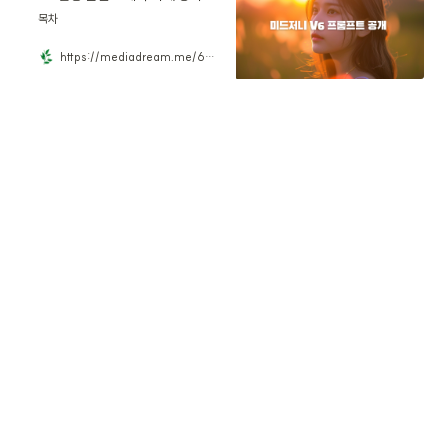
목차
https://mediadream.me/68cdd491-4110-4f12-8cd8-a4846f2d21b3