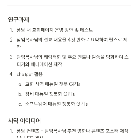
연구과제
1
.
퐁당 내 교회페이지 운영 방안 및 테스트
2
.
담임목사님의 설교 내용을 4컷 만화로 요약하여 릴스로 제
작
3
.
담임목사님의 캐릭터화 및 주요 멘트나 말씀을 밈화하여 스
티커와 애니메이션 제작
4
.
chatgpt 활용
a
.
교회 사역 매뉴얼 챗봇 GPTs
b
.
장비 매뉴얼 챗봇화 GPTs
c
.
소프트웨어 매뉴얼 챗봇화 GPTs
사역 아이디어
1
.
퐁당 컨텐츠 - 담임목사님 추천 영화나 콘텐츠 포스터 제작 